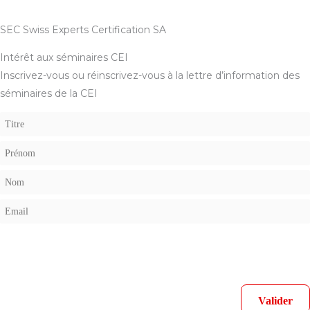
SEC Swiss Experts Certification SA
Intérêt aux séminaires CEI
Inscrivez-vous ou réinscrivez-vous à la lettre d’information des
séminaires de la CEI
Votre adresse de messagerie est uniquement utilisée pour vous envoyer notre lettre
d'information ainsi que des informations concernant nos activités. Vous pouvez à tout moment
utiliser le lien de désabonnement intégré dans chacun de nos mails.