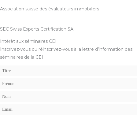
Association suisse des évaluateurs immobiliers
SEC Swiss Experts Certification SA
Intérêt aux séminaires CEI
Inscrivez-vous ou réinscrivez-vous à la lettre d’information des
séminaires de la CEI
Votre adresse de messagerie est uniquement utilisée pour vous envoyer notre lettre
d'information ainsi que des informations concernant nos activités. Vous pouvez à tout moment
utiliser le lien de désabonnement intégré dans chacun de nos mails.